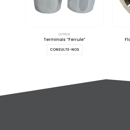
OUTROS
”
Flanges para Mangueira
CONSULTE-NOS