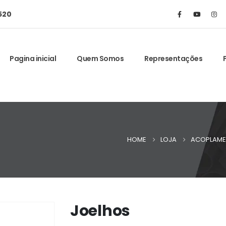
520
Pagina inicial
Quem Somos
Representações
HOME
LOJA
ACOPLAMEN
Joelhos