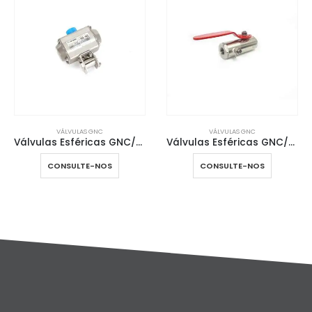
VÁLVULAS GNC
VÁLVULAS GNC
eumático
Válvulas Esféricas GNC/GNV com descarga
Válvulas Esféricas GNC/GNV Montagem em painel
CONSULTE-NOS
CONSULTE-NOS