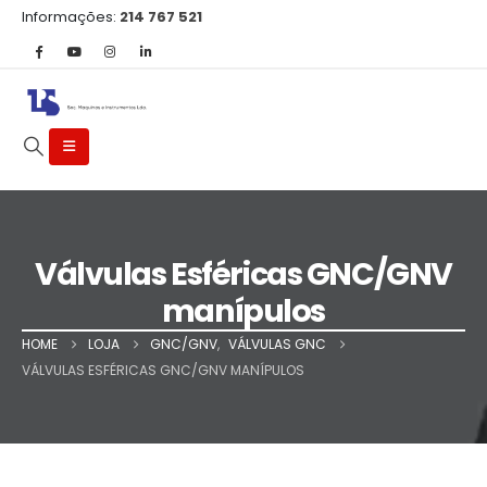
Informações:
214 767 521
Válvulas Esféricas GNC/GNV
manípulos
HOME
LOJA
GNC/GNV
,
VÁLVULAS GNC
VÁLVULAS ESFÉRICAS GNC/GNV MANÍPULOS