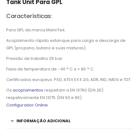
Tank Unit Para GPL
Características:
Para GPL da marca MannTek.
Acoplamento rápido estanque para carga e descarga de
GPL (propano, butano e suas misturas).
Pressão de trabalho 25 bar.
Faixa de temperatura de -40 ° C a + 80 ° C.
Certificados europeus: PED, ATEX EX II 2G, ADR, RID, IMDG e TDT.
Os
acoplamentos
respeitam a EN 13760 (DN 25)
respetivamente EN 13175 (DN 50 e 80).
Configurador Online
INFORMAÇÃO ADICIONAL