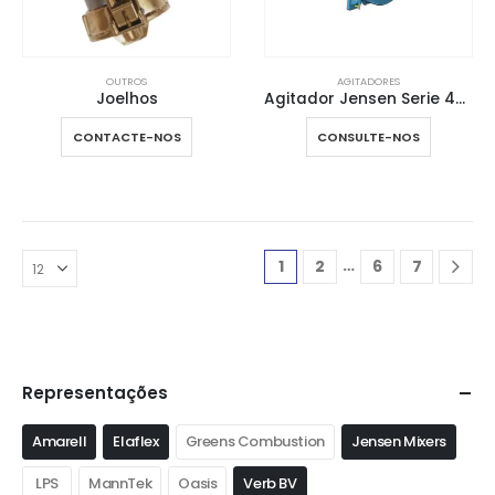
OUTROS
AGITADORES
Joelhos
Agitador Jensen Serie 400
CONTACTE-NOS
CONSULTE-NOS
…
1
2
6
7
Representações
Amarell
Elaflex
Greens Combustion
Jensen Mixers
LPS
MannTek
Oasis
Verb BV