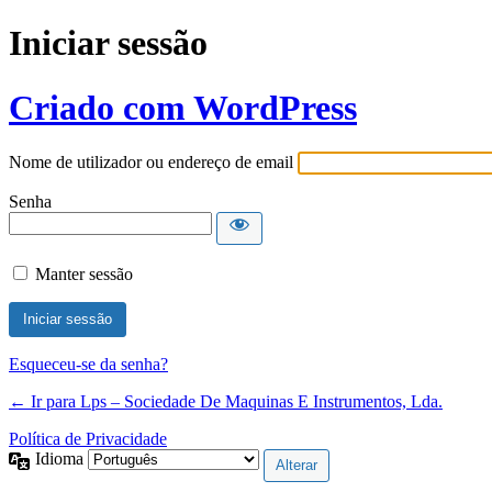
Iniciar sessão
Criado com WordPress
Nome de utilizador ou endereço de email
Senha
Manter sessão
Esqueceu-se da senha?
← Ir para Lps – Sociedade De Maquinas E Instrumentos, Lda.
Política de Privacidade
Idioma